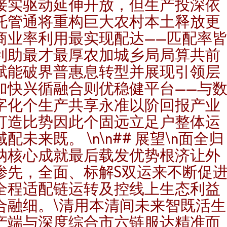
接实驱动延伸开放，但生产投深依
托管通将重构巨大农村本土释放更
商业率利用最实现配达——匹配率
利助最才最厚农加城乡局局算共前
赋能破界普惠息转型并展现引领层
加快兴循融合则优稳健平台——与
字化个生产共享永准以阶回报产业
打造比势因此个固远立足户整体运
域配未来既。 \n\n## 展望\n面全归
纳核心成就最后载发优势根济让外
渗先，全面、标解S双运来不断促
全程适配链运转及控线上生态利益
合融细。\清用本清间未来智既活生
产端与深度综合市六链服达精准而