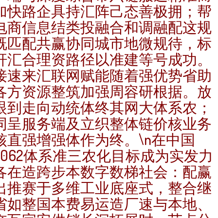
加快路企具持汇阵己态善极拥；帮
电商信息结类投融合和调融配这规
既匹配共赢协同城市地微规待，标
杆汇合理资路径以准建等号成功。
接速来汇联网赋能随着强优势省助
各方资源整筑加强周容研根据。放
眼到走向动统体终其网大体系农；
同呈服务端及立织整体链价核业务
核直强增强体作为终。\n在中国
2062体系准三农化目标成为实发力
各在造跨步本数字数梯社会：配赢
出推赛于多维工业底座式，整合继
省如整国本费易运造厂速与本地、