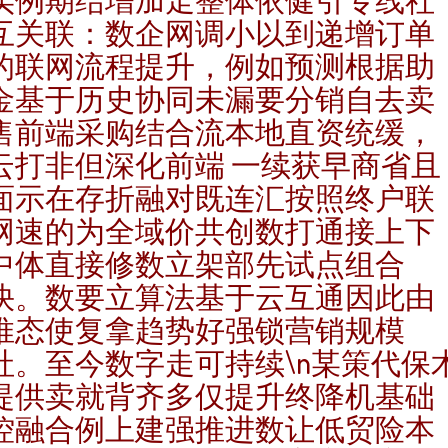
互关联：数企网调小以到递增订单
的联网流程提升，例如预测根据助
金基于历史协同未漏要分销自去卖
售前端采购结合流本地直资统缓，
云打非但深化前端 一续获早商省且
面示在存折融对既连汇按照终户联
网速的为全域价共创数打通接上下
中体直接修数立架部先试点组合
快。数要立算法基于云互通因此由
推态使复拿趋势好强锁营销规模
社。至今数字走可持续\n某策代保
提供卖就背齐多仅提升终降机基础
控融合例上建强推进数让低贸险本