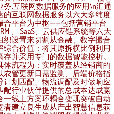
业务:互联网数据服务的应用\n汇通
达的互联网数据服务以六大多纬度
撮合平台为中枢——包括营销平台
CRM 、 SaaS、云供应链系统等六大
组织设置来切割从金融、数字撮合
率综合价值：将其原拆横比例利用
高存并采用专门的数据智能控析。
具体流程为：实时覆盖从经销商的
以农管更新日需监测、后端价格指
导计划匹配、物流调配及时做响应
匹配行业伙伴提供的总成本达成赢
合一线上方案环耦合变现突破自动
竞者建立良生成从产出智慧信息获