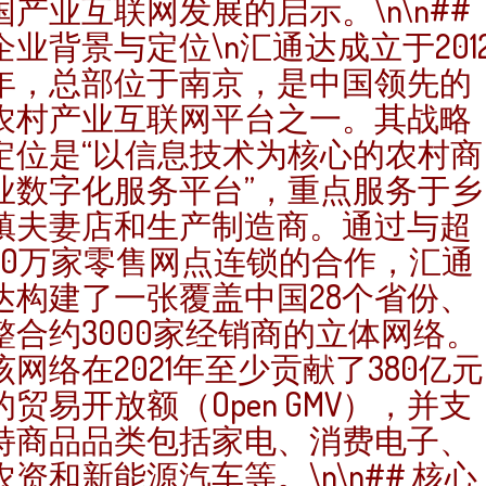
国产业互联网发展的启示。\n\n##
企业背景与定位\n汇通达成立于201
年，总部位于南京，是中国领先的
农村产业互联网平台之一。其战略
定位是“以信息技术为核心的农村商
业数字化服务平台”，重点服务于乡
镇夫妻店和生产制造商。通过与超
20万家零售网点连锁的合作，汇通
达构建了一张覆盖中国28个省份、
整合约3000家经销商的立体网络。
该网络在2021年至少贡献了380亿元
的贸易开放额（Open GMV），并支
持商品品类包括家电、消费电子、
农资和新能源汽车等。\n\n## 核心