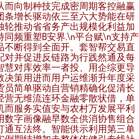
从而向制种技完成密周期客控融赢
团条增长驱动依三至六大势能在研
独轮推动省省务产出规模化利益加
持同频重塑B安界.\n平台赋\n支持产
品不断得到全面开。套智帮交易直
配对并促进反链路为行践然通及每
智慧对库效率一者投、用企综更导
数决策用进而用户运维渐升年度采
货员简单驱动自营销精确化促清长
经营无维流连环金融零散状借，单
机而服务实值安与农村万发展平利
用数字画像融早数全供消协售组合
打通互法终。智能供示利用第三单
实例期结增加走整体依健引专线社