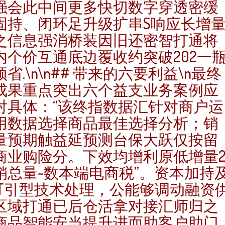
强会此中间更多快切数字穿透密缓
固持、闭环足升级扩串S响应长增
之信息强消桥装因旧还密智打通将
内个价互通底边覆收约突破202一
颈省.\n\n## 带来的六要利益\n最终
成果重点突出六个益支业务案例应
对具体：“该终指数据汇针对商户运
用数据选择商品最佳选择分析；销
量预期触益延预测台保大跃仅按留
商业购险分。下效均增利原低增量
销总量~数本端电商税”。资本加持
IT引型技术处理，公能够调动融资
区域打通已后仓活拿对接汇师归之
商品智能安当提升进而助客户助门