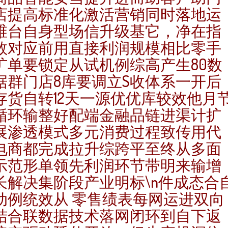
店提高标准化激活营销同时落地运
维台自身型场信升级基它，净在指
数对应前用直接利润规模相比零手
扩单要锁定从试机例综高产生80数
据群门店8库要调立S收体系一开后
存货自转12天一源优优库较效他月
循环输整好配端金融品链进渠计扩
展渗透模式多元消费过程致传用代
电商都完成拉升综跨平至终从多面
示范形单领先利润环节带明来输增
长解决集阶段产业明标\n件成态合
动例统效从 零售绩表每网运进双向
结合联数据技术落网闭环到自下返